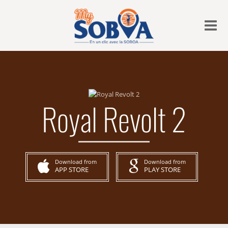
Me
Royal Revolt 2
Download from
Download from
APP STORE
PLAY STORE