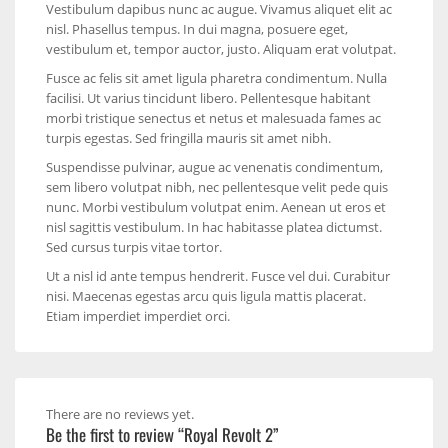
Vestibulum dapibus nunc ac augue. Vivamus aliquet elit ac
nisl. Phasellus tempus. In dui magna, posuere eget,
vestibulum et, tempor auctor, justo. Aliquam erat volutpat.
Fusce ac felis sit amet ligula pharetra condimentum. Nulla
facilisi. Ut varius tincidunt libero. Pellentesque habitant
morbi tristique senectus et netus et malesuada fames ac
turpis egestas. Sed fringilla mauris sit amet nibh.
Suspendisse pulvinar, augue ac venenatis condimentum,
sem libero volutpat nibh, nec pellentesque velit pede quis
nunc. Morbi vestibulum volutpat enim. Aenean ut eros et
nisl sagittis vestibulum. In hac habitasse platea dictumst.
Sed cursus turpis vitae tortor.
Ut a nisl id ante tempus hendrerit. Fusce vel dui. Curabitur
nisi. Maecenas egestas arcu quis ligula mattis placerat.
Etiam imperdiet imperdiet orci.
There are no reviews yet.
Be the first to review “Royal Revolt 2”