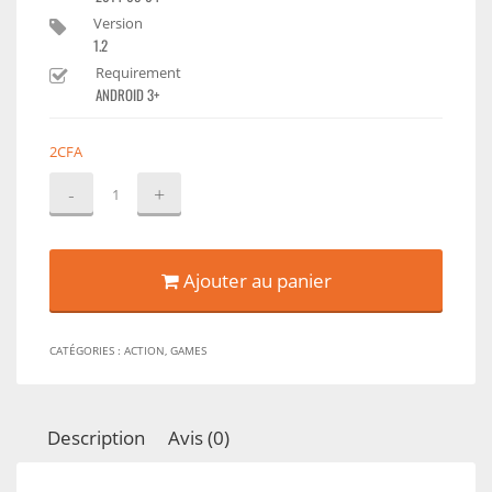
Version
1.2
Requirement
ANDROID 3+
2
CFA
quantité
de
Royal
Revolt
2
Ajouter au panier
CATÉGORIES :
ACTION
,
GAMES
Description
Avis (0)