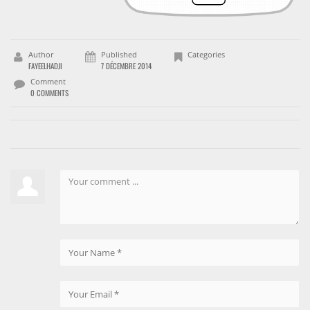
Author
Published
Categories
FAYEELHADJI
7 DÉCEMBRE 2014
Comment
0 COMMENTS