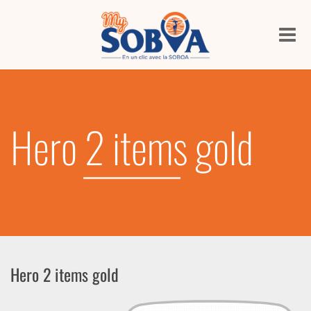
Me
Hero 2 items gold
Hero 2 items gold